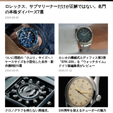
ロレックス、サブマリーナーだけが正解ではない。名門
の本格ダイバーズ7選
2026.08.06
ついに理想の「小ぶり」サイズへ！
カシオの機械式エディフィス第3弾
ケースサイズを小型化した名作・新
「EFK-200」を『ウォッチタイム』
作腕時計5選
ドイツ版編集長がレビュー
2026.08.05
2026.07.31
クロノグラフを持たない異端児。
100周年を迎えるチューダーの魅力