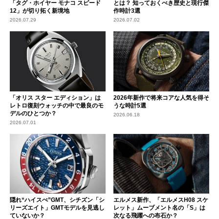
「タグ・ホイヤー モナコ スピード
とは？ 知っておくべき歴史と現行傑
12」が切り拓く新境地
作時計3選
2026.07.29
2026.07.02
「オリス スター エディション」は
2026年新作で将来コアな人気を得そ
レトロ復刻ウォッチの中で最良のモ
うな時計5選
デルのひとつか？
2026.06.18
2026.07.01
隠れ“ハイスぺ”GMT、シチズン「シ
エルメス新作、「エルメスH08 スケ
リーズエイト」GMTモデルを見逃し
レット」ムーブメント名の「S」は
ていないか？
次なる飛躍への布石か？