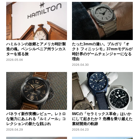
ハミルトンの故郷とアメリカ時計製
たった3mmの違い。ブルガリ「オ
造の魂。ペンシルベニア州ランカス
クト フィニッシモ」37mmモデルが
ターを巡る旅
時計界のゲームチェンジャーになる
理由
2026.05.06
2026.04.30
パネライ新作実機レビュー。レトロ
IWCの「セラミックス革命」はいか
な魅力にあふれる「ルミノール」コ
にして起きたか？ 危機を乗り越えた
レクションの新たな顔ぶれ
素材開発の軌跡
2026.04.29
2026.04.23