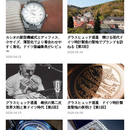
カシオの新型機械式エディフィス、
グラスヒュッテ逍遥 輝ける現代ド
小サイズ、薄型化でより着合わせや
イツ時計製造の聖地でブランドを訪
すく進化。ドイツ版編集長がレビュ
ねる【第3回】
ー
2026.04.16
2026.04.22
グラスヒュッテ逍遥 雌伏の第二次
グラスヒュッテ逍遥 ドイツ時計製
世界大戦と東ドイツ時代【第2回】
造聖地の夜明け【第1回】
2026.04.15
2026.04.09