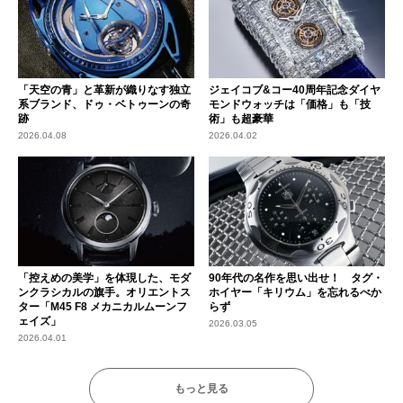
「天空の青」と革新が織りなす独立
ジェイコブ&コー40周年記念ダイヤ
系ブランド、ドゥ・ベトゥーンの奇
モンドウォッチは「価格」も「技
跡
術」も超豪華
2026.04.08
2026.04.02
「控えめの美学」を体現した、モダ
90年代の名作を思い出せ！ タグ・
ンクラシカルの旗手。オリエントス
ホイヤー「キリウム」を忘れるべか
ター「M45 F8 メカニカルムーンフ
らず
ェイズ」
2026.03.05
2026.04.01
もっと見る