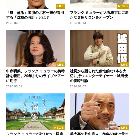
LIFE
NEWS
「風、薫る」出演の北村一輝が着用
フランク ミュラーが大丸東京店に新
する「沈黙の時計」とは？
たな専用サロンをオープン
2026.04.05
2026.03.14
LIFE
LIFE
中森明菜、フランク ミュラーの腕時
社長から贈られた個性的な1本を大
計を着用。20年ぶりのライブツアー
切に持つエンターテイナー・城田優
に期待
の腕時計論
2026.03.01
2026.02.07
NEWS
LIFE
フランク ミュラーが計3セット限定
美大卒の竹中直人、御年69歳は天才