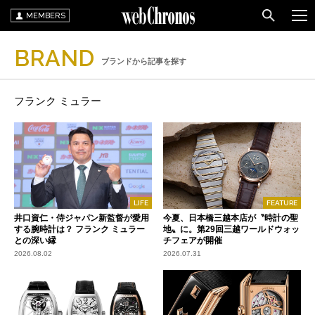
MEMBERS
BRAND
ブランドから記事を探す
フランク ミュラー
LIFE
FEATURE
井口資仁・侍ジャパン新監督が愛用
今夏、日本橋三越本店が〝時計の聖
する腕時計は？ フランク ミュラー
地〟に。第29回三越ワールドウォッ
との深い縁
チフェアが開催
2026.08.02
2026.07.31