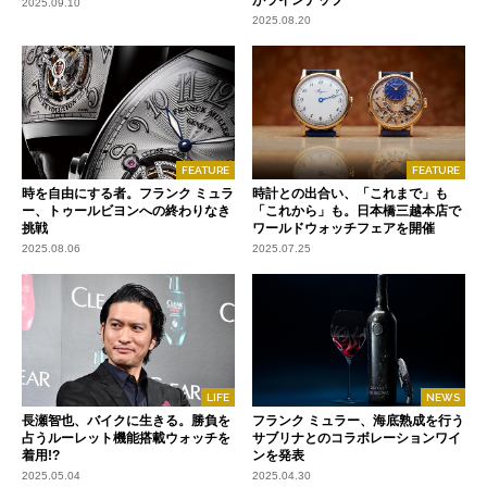
がラインナップ
2025.09.10
2025.08.20
FEATURE
FEATURE
時を自由にする者。フランク ミュラ
時計との出合い、「これまで」も
ー、トゥールビヨンへの終わりなき
「これから」も。日本橋三越本店で
挑戦
ワールドウォッチフェアを開催
2025.08.06
2025.07.25
LIFE
NEWS
長瀬智也、バイクに生きる。勝負を
フランク ミュラー、海底熟成を行う
占うルーレット機能搭載ウォッチを
サブリナとのコラボレーションワイ
着用!?
ンを発表
2025.05.04
2025.04.30