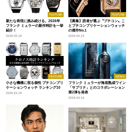
FEATURE
FEATURE
新たな表現に挑み続ける。2026年
【募集】読者が選ぶ〝プチコン〟こ
フランク ミュラーの新作時計を一挙
とプチコンプリケーションウォッチ
紹介！
の傑作No.1
2026.05.16
2026.04.23
FEATURE
NEWS
小さな機構に宿る個性 プチコンプリ
フランク ミュラーが海底熟成ワイン
ケーションウォッチ ランキング10
「サブリナ」とのコラボレーション
第2弾を発表
2026.04.18
2026.04.14