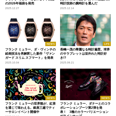
の2026年福袋を発売
時計技師の腕時計を選んだ
2025.12.27
2025.12.14
NEWS
LIFE
フランク ミュラー、ダ・ヴィンチの
長嶋一茂の華麗なる時計遍歴。球界
絵画技法を再解釈した新作「ヴァン
のサラブレットは並外れた時計好
ガード スリム スフマート」を発表
き!?
2025.10.04
2025.09.21
NEWS
NEWS
フランク ミュラーの世界観が、紅茶
フランク ミュラー、ダナーとのコラ
を通じて味わえる。銀座三越でティ
ボレーションブーツ第2弾を発
ーサロンイベント開催中
表！ 3種のカラーバリエーション