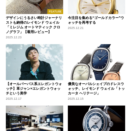
FEATURE
デザインにうるさい時計ジャーナリ
今注目を集める“ゴールドカラー”ウ
ストも納得のレイモンド ウェイル
ォッチを再考する
「ミレジム オートマティック クロ
2025.12.21
ノグラフ」【着用レビュー】
2025.12.23
【オールパーパス系エレガントウォ
優美なオーバルシェイプのドレスウ
ッチ】革ジャン×エレガントウォッ
ォッチ、レイモンド ウェイル「トッ
チという美学
カータ ヘリテージ」
2025.12.17
2025.12.15