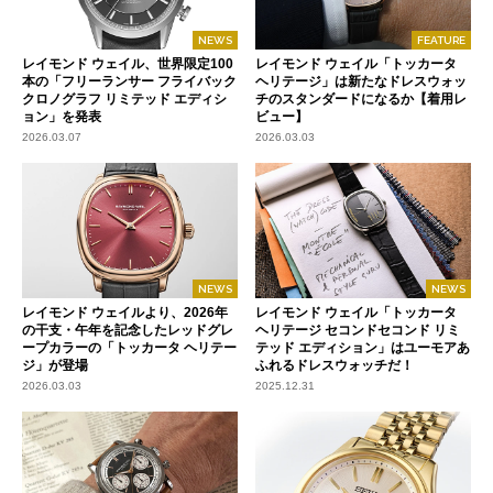
NEWS
FEATURE
レイモンド ウェイル、世界限定100
レイモンド ウェイル「トッカータ
本の「フリーランサー フライバック
ヘリテージ」は新たなドレスウォッ
クロノグラフ リミテッド エディシ
チのスタンダードになるか【着用レ
ョン」を発表
ビュー】
2026.03.07
2026.03.03
NEWS
NEWS
レイモンド ウェイルより、2026年
レイモンド ウェイル「トッカータ
の干支・午年を記念したレッドグレ
ヘリテージ セコンドセコンド リミ
ープカラーの「トッカータ ヘリテー
テッド エディション」はユーモアあ
ジ」が登場
ふれるドレスウォッチだ！
2026.03.03
2025.12.31