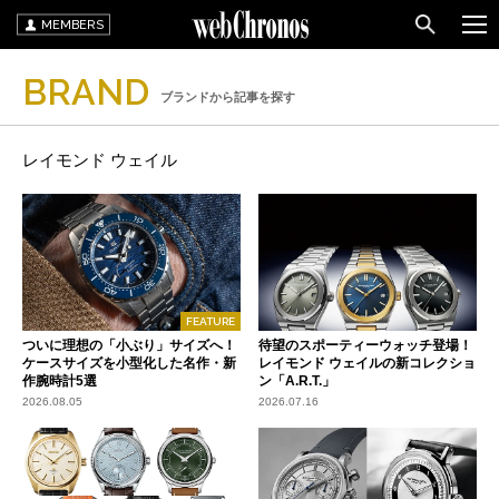
MEMBERS
BRAND
ブランドから記事を探す
レイモンド ウェイル
FEATURE
ついに理想の「小ぶり」サイズへ！
待望のスポーティーウォッチ登場！
ケースサイズを小型化した名作・新
レイモンド ウェイルの新コレクショ
作腕時計5選
ン「A.R.T.」
2026.08.05
2026.07.16