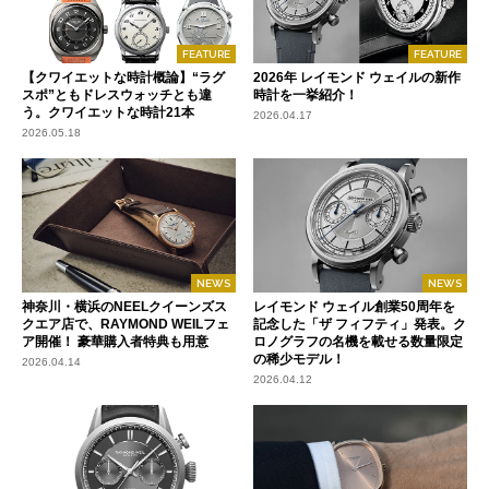
FEATURE
FEATURE
【クワイエットな時計概論】“ラグ
2026年 レイモンド ウェイルの新作
スポ”ともドレスウォッチとも違
時計を一挙紹介！
う。クワイエットな時計21本
2026.04.17
2026.05.18
NEWS
NEWS
神奈川・横浜のNEELクイーンズス
レイモンド ウェイル創業50周年を
クエア店で、RAYMOND WEILフェ
記念した「ザ フィフティ」発表。ク
ア開催！ 豪華購入者特典も用意
ロノグラフの名機を載せる数量限定
の稀少モデル！
2026.04.14
2026.04.12