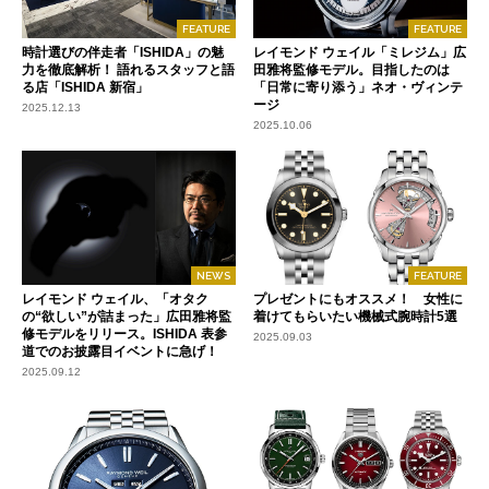
FEATURE
FEATURE
時計選びの伴走者「ISHIDA」の魅
レイモンド ウェイル「ミレジム」広
力を徹底解析！ 語れるスタッフと語
田雅将監修モデル。目指したのは
る店「ISHIDA 新宿」
「日常に寄り添う」ネオ・ヴィンテ
ージ
2025.12.13
2025.10.06
NEWS
FEATURE
レイモンド ウェイル、「オタク
プレゼントにもオススメ！ 女性に
の“欲しい”が詰まった」広田雅将監
着けてもらいたい機械式腕時計5選
修モデルをリリース。ISHIDA 表参
2025.09.03
道でのお披露目イベントに急げ！
2025.09.12